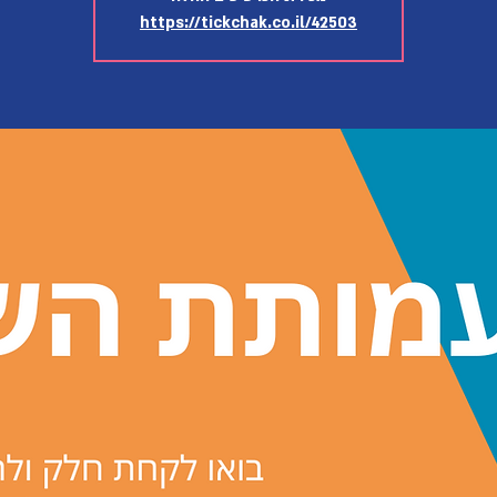
https://tickchak.co.il/42503