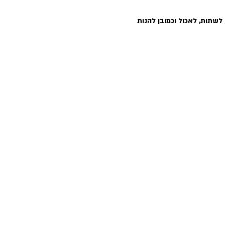
קרבת מקום) בשעה 18:00 להתראות עם חברים, לשתות, לאכול וכמובן להנות 