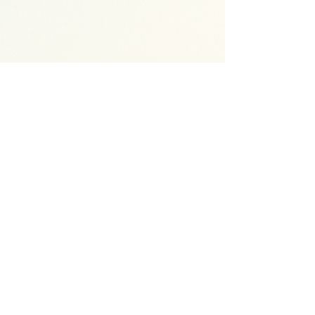
עמותת השחף - עמותת מערך הכטמ"מ (ע"ר) |